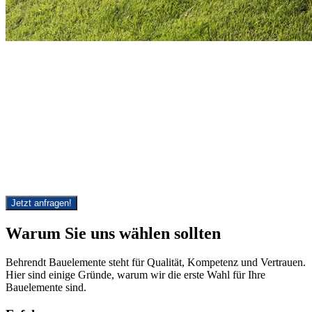
Steigern Sie den Wert und die Schönheit
Ihres Hauses mit Behrendt Bauelemente
Ob Sie eine stilvolle Terrassenüberdachung für Sommerabende im
Freien, hochqualitative Fenster für optimale Energieeffizienz, oder
eine einzigartige Haustür für einen beeindruckenden ersten Eindruck
wünschen – Behrendt Bauelemente hat die perfekte Lösung. Mit
unserem vielfältigen Angebot können Sie sicher sein, dass wir Ihre
Vision wahr werden lassen.
Jetzt anfragen!
Warum Sie uns wählen sollten
Behrendt Bauelemente steht für Qualität, Kompetenz und Vertrauen.
Hier sind einige Gründe, warum wir die erste Wahl für Ihre
Bauelemente sind.